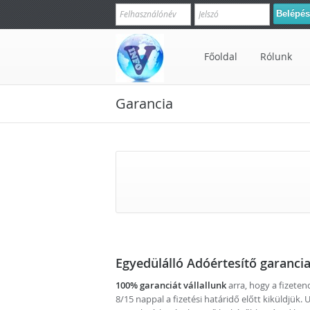
Főoldal
Rólunk
Garancia
Egyedülálló
Adóértesítő garanci
100% garanciát vállallunk
arra, hogy a fizete
8/15 nappal a fizetési határidő előtt kiküldjü