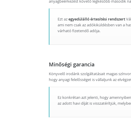
anyagbeérkezést követő legkésőbb második nap
Ezt az
egyedülálló értesítési rendszert
Vál
ami nem csak az adókiküldésben van a ha
várható fizetendő adója.
Minőségi garancia
Könyvelő irodánk szolgáltatásait magas színvona
hogy anyagi felelősséget is vállaljunk az elvégz
Ez konkrétan azt jelenti, hogy amennyiben
az adott havi díját is visszatérítjük, melyb