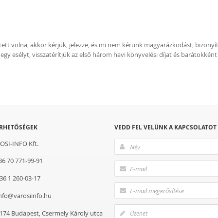
etett volna, akkor kérjük, jelezze, és mi nem kérunk magyarázkodást, bizony
gy esélyt, visszatérítjük az első három havi könyvelési díjat és barátokként 
ÉRHETŐSÉGEK
VEDD FEL VELÜNK A KAPCSOLATOT
OSI-INFO Kft.
36 70 771-99-91
36 1 260-03-17
nfo@varosiinfo.hu
174
Budapest
,
Csermely Károly utca