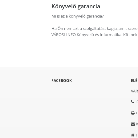
Könyvelő garancia
Mi is az a könyvelő garancia?
Ha Ön nem azt a szolgáltatást kapja, amit szer
VÁROSI-INFO Könyvelő és Informatikai Kft.-nek e
FACEBOOK
EL
VÁR
+
+
i
1