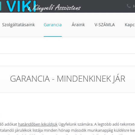
H
Szolgáltatásaink
Garancia
Áraink
V-SZÁMLA
Kapc
GARANCIA - MINDENKINEK JÁR
a
ndő adókat
határidőben kiküldjük
Ügyfelünk számára. A legtöbb adó tekintetéb
k. Utalandó járulékok listája minden hónap második munkanapjáig küldésre ke