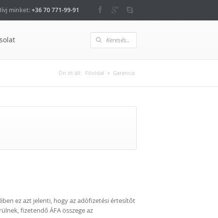
ívj minket:
+36 70 771-99-91
solat
Ön itt áll:
Főoldal
Garancia
en ez azt jelenti, hogy az adófizetési értesítőt
rülnek, fizetendő ÁFA összege az