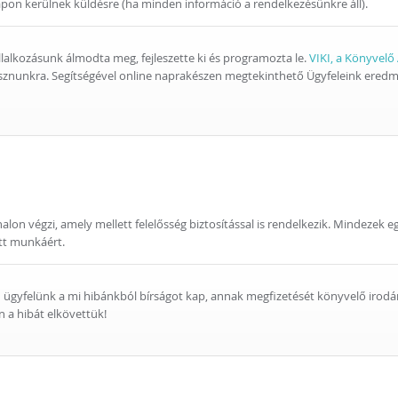
on kerülnek küldésre (ha minden információ a rendelkezésünkre áll).
lalkozásunk álmodta meg, fejleszette ki és programozta le.
VIKI, a Könyvelő
sznunkra. Segítségével online naprakészen megtekinthető Ügyfeleink ered
lon végzi, amely mellett felelősség biztosítással is rendelkezik. Mindezek 
ett munkáért.
 ügyfelünk a mi hibánkból bírságot kap, annak megfizetését könyvelő irodánk
en a hibát elkövettük!